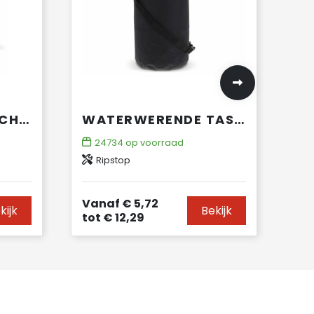
RUGZAK WATERDICHT POLYESTER 300D 20-22L
WATERWERENDE TAS 15L IPX6
24734
op voorraad
Ripstop
Vanaf
€ 5,72
kijk
Bekijk
tot
€ 12,29