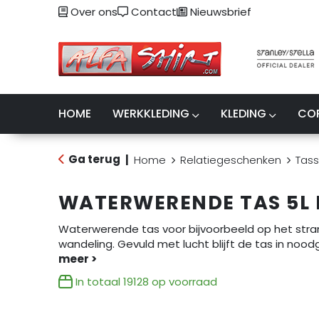
Over ons
Contact
Nieuwsbrief
HOME
WERKKLEDING
KLEDING
CO
Ga terug
|
Home
Relatiegeschenken
Tas
WATERWERENDE TAS 5L 
Waterwerende tas voor bijvoorbeeld op het stran
wandeling. Gevuld met lucht blijft de tas in noodge
In totaal
19128
op voorraad