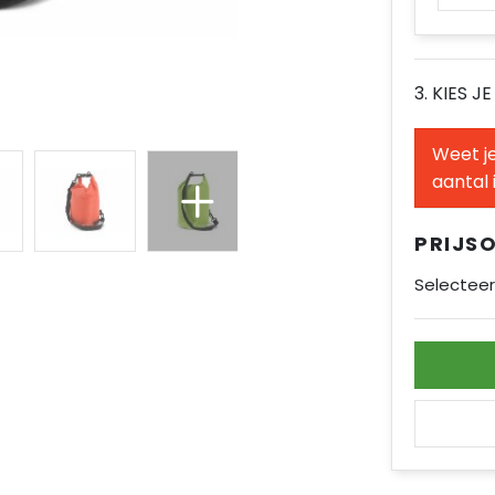
3. KIES J
Weet je
aantal 
PRIJS
Selecteer