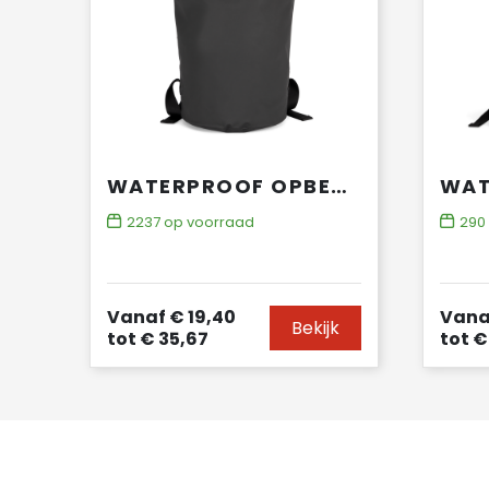
WATERPROOF OPBERGTAS ROLL-TOP
2237
op voorraad
290
Vanaf
€ 19,40
Vana
Bekijk
tot
€ 35,67
tot
€ 