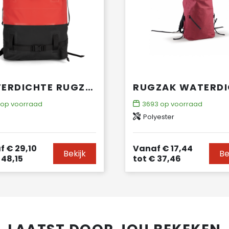
WATERDICHTE RUGZAK MET DRUKRIEMEN
op voorraad
3693
op voorraad
Polyester
f
€ 29,10
Vanaf
€ 17,44
Bekijk
Be
48,15
tot
€ 37,46