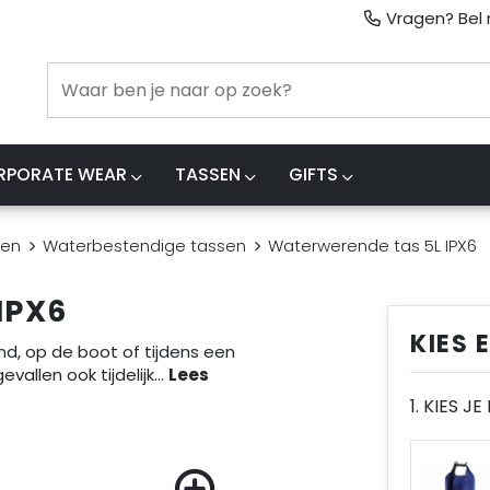
Vragen? Bel m
RPORATE WEAR
TASSEN
GIFTS
sen
Waterbestendige tassen
Waterwerende tas 5L IPX6
IPX6
KIES 
d, op de boot of tijdens een
vallen ook tijdelijk
...
1. KIES J