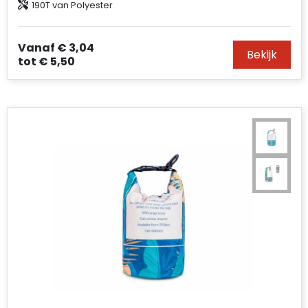
190T van Polyester
Accessoires voor tassen
Duffeltassen
Vanaf
€ 3,04
Bekijk
tot
€ 5,50
Aktetassen
Waterbestendige tassen
Opvouwbare tassen
Goodiebags