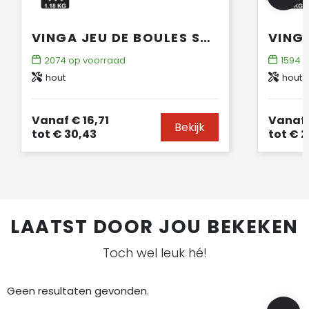
VINGA JEU DE BOULES SPEL
2074
op voorraad
1594
o
hout
hout
Vanaf
€ 16,71
Vanaf
Bekijk
tot
€ 30,43
tot
€ 2
LAATST DOOR JOU BEKEKEN
Toch wel leuk hé!
Geen resultaten gevonden.