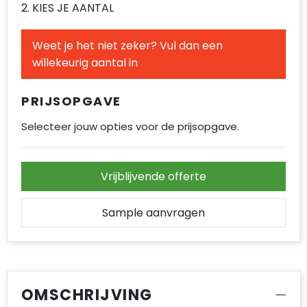
2. KIES JE AANTAL
Accessoires voor tassen
Duffeltassen
Weet je het niet zeker? Vul dan een
willekeurig aantal in
Aktetassen
PRIJSOPGAVE
Waterbestendige tassen
Selecteer jouw opties voor de prijsopgave.
Opvouwbare tassen
Goodiebags
Vrijblijvende offerte
Sample aanvragen
OMSCHRIJVING