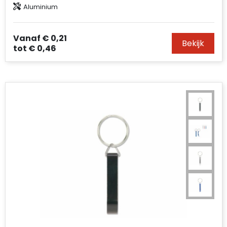
Aluminium
Accessoires voor tassen
Duffeltassen
Vanaf
€ 0,21
Bekijk
tot
€ 0,46
Aktetassen
Waterbestendige tassen
Opvouwbare tassen
Goodiebags