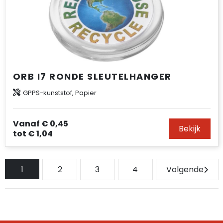
ORB I7 RONDE SLEUTELHANGER
GPPS-kunststof, Papier
Vanaf
€ 0,45
Bekijk
tot
€ 1,04
1
2
3
4
Volgende