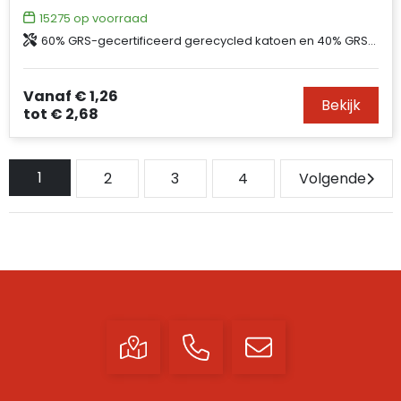
15275
op voorraad
60% GRS-gecertificeerd gerecycled katoen en 40% GRS-gecertificeerd gerecycled polyester, 180 g/m2
Vanaf
€ 1,26
Bekijk
tot
€ 2,68
1
2
3
4
Volgende