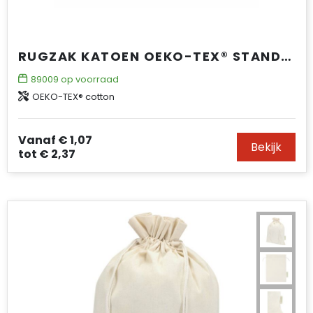
RUGZAK KATOEN OEKO-TEX® STANDARD 100 140G/M² 35X45CM
89009
op voorraad
OEKO-TEX® cotton
Vanaf
€ 1,07
Bekijk
tot
€ 2,37