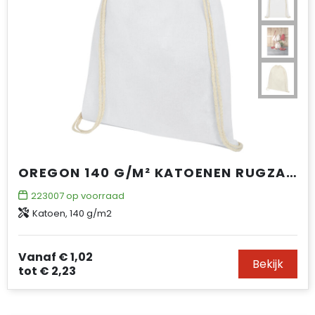
OREGON 140 G/M² KATOENEN RUGZAK MET TREKKOORDSLUITING 5L
223007
op voorraad
Katoen, 140 g/m2
Vanaf
€ 1,02
Bekijk
tot
€ 2,23