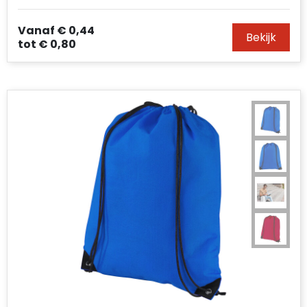
Accessoires voor tassen
Vanaf
€ 0,44
Bekijk
Duffeltassen
tot
€ 0,80
Aktetassen
Waterbestendige tassen
Opvouwbare tassen
Goodiebags