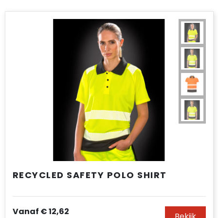
Accessoires voor tassen
Duffeltassen
Aktetassen
Waterbestendige tassen
Opvouwbare tassen
Goodiebags
RECYCLED SAFETY POLO SHIRT
Vanaf
€ 12,62
Bekijk