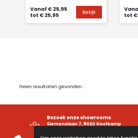
Vanaf
€ 25,95
Vana
Bekijk
tot
€ 25,95
tot
€ 
Geen resultaten gevonden.
Bezoek onze showrooms
Siemenslaan 7, 8020 Oostkamp
Ambachtenlaan 16 Unit 5, 3001 Heverle