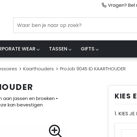
Vragen? Bel m
RPORATE WEAR
TASSEN
GIFTS
ssoires
Kaarthouders
ProJob 9045 ID KAARTHOUDER
HOUDER
KIES 
n aan jassen en broeken •
eze kan bevestigen
1. KIES J