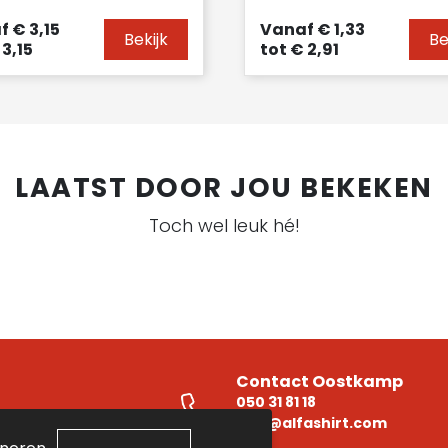
f
€ 3,15
Vanaf
€ 1,33
Bekijk
Be
3,15
tot
€ 2,91
LAATST DOOR JOU BEKEKEN
Toch wel leuk hé!
Contact Oostkamp
050 31 81 18
e
info@alfashirt.com