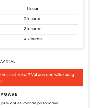
1
2
3
4
E AANTAL
 het niet zeker? Vul dan een willekeurig
in
OPGAVE
 jouw opties voor de prijsopgave.