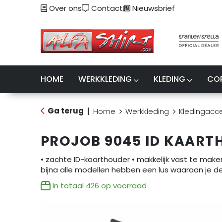
Over ons
Contact
Nieuwsbrief
HOME
WERKKLEDING
KLEDING
CO
Ga terug
|
Home
Werkkleding
Kledingacce
PROJOB 9045 ID KAART
• zachte ID-kaarthouder • makkelijk vast te make
bijna alle modellen hebben een lus waaraan je d
In totaal
426
op voorraad