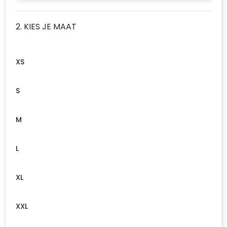
Accessoires voor tassen
2. KIES JE MAAT
Duffeltassen
Aktetassen
XS
Waterbestendige tassen
S
Opvouwbare tassen
M
Goodiebags
L
XL
XXL