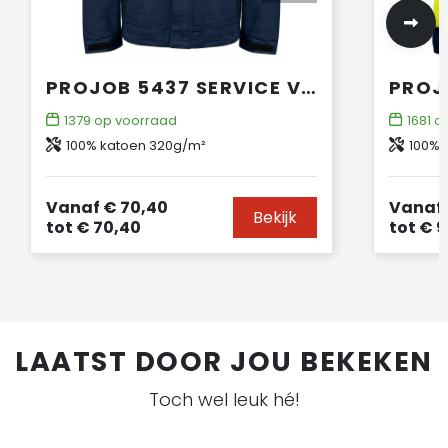
PROJOB 5437 SERVICE VEST KATOEN
1379
op voorraad
1681
op
100% katoen 320g/m²
100% 
Vanaf
€ 70,40
Vanaf
Bekijk
tot
€ 70,40
tot
€ 9
LAATST DOOR JOU BEKEKEN
Toch wel leuk hé!