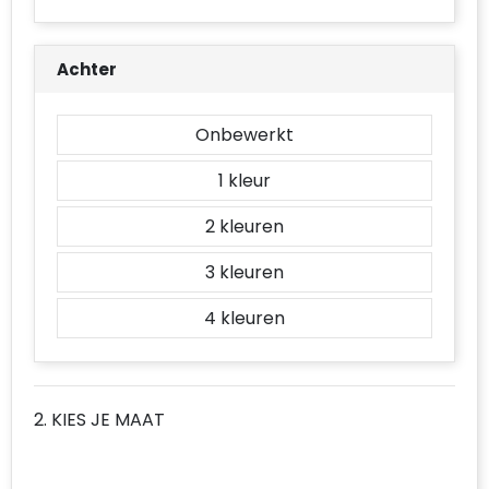
Accessoires voor tassen
Duffeltassen
Achter
Aktetassen
Onbewerkt
Waterbestendige tassen
1
Opvouwbare tassen
2
Goodiebags
3
4
2. KIES JE MAAT