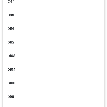
C44
D88
D116
D112
D108
D104
D100
D96