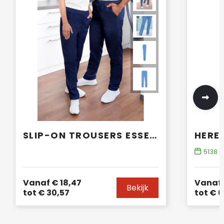
SLIP-ON TROUSERS ESSENTIAL
HERE
5138
o
Vanaf
€ 18,47
Vanaf
Bekijk
tot
€ 30,57
tot
€ 6