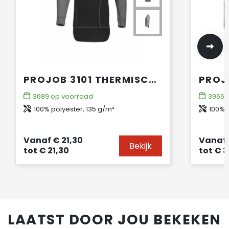
PROJOB 3101 THERMISCH T-SHIRT LANGE MOUWEN
3689
op voorraad
3966
o
100% polyester, 135 g/m²
100% 
Vanaf
€ 21,30
Vanaf
Bekijk
tot
€ 21,30
tot
€ 3
LAATST DOOR JOU BEKEKEN