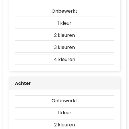
Accessoires voor tassen
Onbewerkt
Duffeltassen
1
Aktetassen
2
Waterbestendige tassen
3
Opvouwbare tassen
4
Goodiebags
Achter
Onbewerkt
1
2