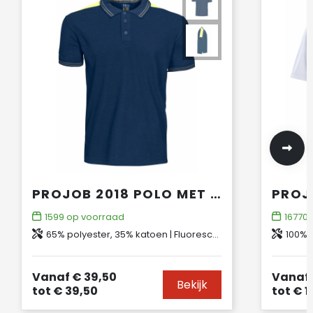
PROJOB 2018 POLO MET FLUO INZETSTUKKEN
1599
op voorraad
16770
65% polyester, 35% katoen | Fluorescerend materiaal: 100% polyester, 200 g/m²
100% 
Vanaf
€ 39,50
Vanaf
Bekijk
tot
€ 39,50
tot
€ 1