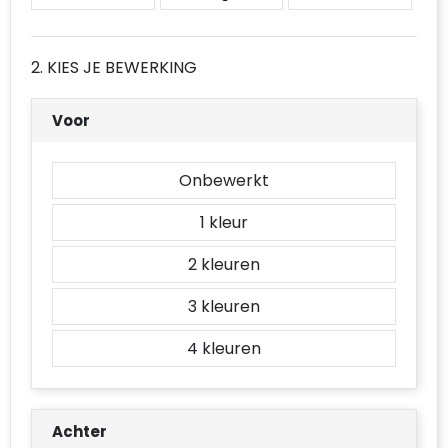
Accessoires voor tassen
Duffeltassen
2. KIES JE BEWERKING
Aktetassen
Voor
Waterbestendige tassen
Onbewerkt
Opvouwbare tassen
1
Goodiebags
2
3
4
Achter