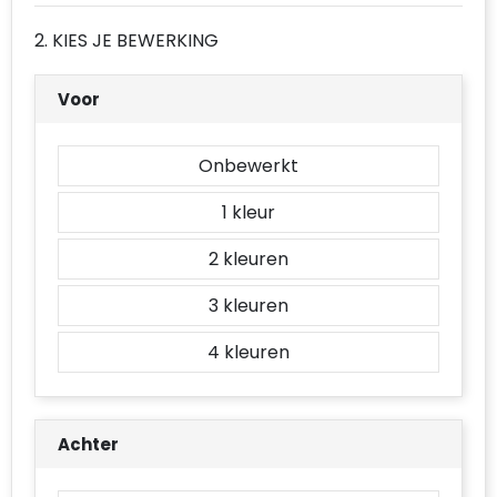
Accessoires voor tassen
2. KIES JE BEWERKING
Duffeltassen
Voor
Aktetassen
Onbewerkt
Waterbestendige tassen
1
Opvouwbare tassen
2
Goodiebags
3
4
Achter