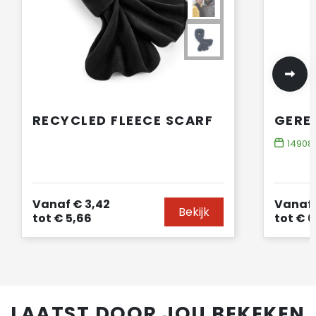
RECYCLED FLEECE SCARF
14908
Vanaf
€ 3,42
Vanaf
Bekijk
tot
€ 5,66
tot
€ 6
LAATST DOOR JOU BEKEKEN