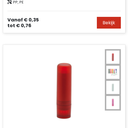
PP, PE
Accessoires voor tassen
Duffeltassen
Vanaf
€ 0,35
Bekijk
tot
€ 0,76
Aktetassen
Waterbestendige tassen
Opvouwbare tassen
Goodiebags