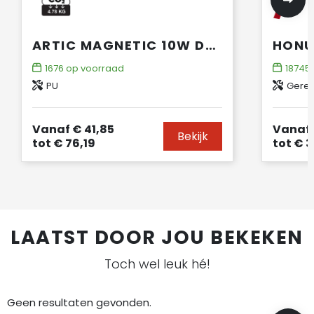
ARTIC MAGNETIC 10W DRAADLOOS OPLAADBAAR A5-NOTITIEBOEK
1676
op voorraad
18745
PU
Gerec
Vanaf
€ 41,85
Vanaf
Bekijk
tot
€ 76,19
tot
€ 3
LAATST DOOR JOU BEKEKEN
Toch wel leuk hé!
Geen resultaten gevonden.