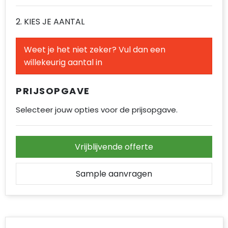
Accessoires voor tassen
2. KIES JE AANTAL
Duffeltassen
Weet je het niet zeker? Vul dan een
Aktetassen
willekeurig aantal in
Waterbestendige tassen
PRIJSOPGAVE
Opvouwbare tassen
Selecteer jouw opties voor de prijsopgave.
Goodiebags
Vrijblijvende offerte
Sample aanvragen