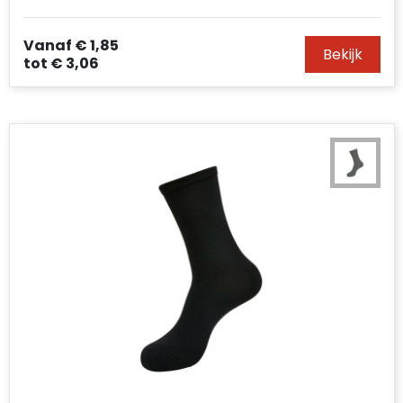
Accessoires voor tassen
Vanaf
€ 1,85
Bekijk
Duffeltassen
tot
€ 3,06
Aktetassen
Waterbestendige tassen
Opvouwbare tassen
Goodiebags