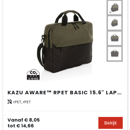
KAZU AWARE™ RPET BASIC 15.6" LAPTOP TAS
rPET, rPET
Vanaf
€ 8,05
Bekijk
tot
€ 14,66