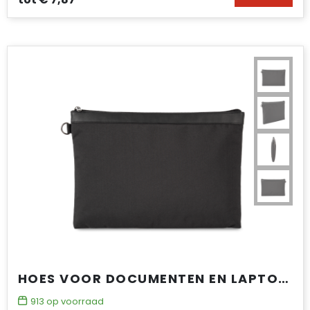
Accessoires voor tassen
Duffeltassen
Aktetassen
Waterbestendige tassen
Opvouwbare tassen
Goodiebags
HOES VOOR DOCUMENTEN EN LAPTOP/TABLET KIALMA BY K-LOOP
913
op voorraad