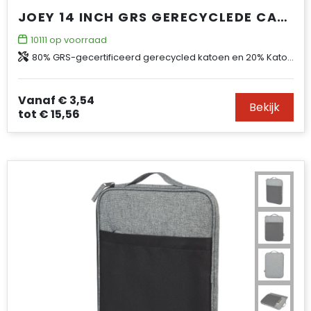
JOEY 14 INCH GRS GERECYCLEDE CANVAS LAPTOPHOES, 2 L
10111
op voorraad
80% GRS-gecertificeerd gerecycled katoen en 20% Katoen, 330 g/m2
Vanaf
€ 3,54
Bekijk
tot
€ 15,56