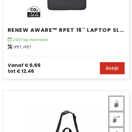
RENEW AWARE™ RPET 16'' LAPTOP SLEEVE
2237
op voorraad
rPET, rPET
Vanaf
€ 6,66
Bekijk
tot
€ 12,46