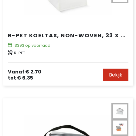
R-PET KOELTAS, NON-WOVEN, 33 X 25,5 X 37 CM, 75 G/M²
13393
op voorraad
R-PET
Vanaf
€ 2,70
Bekijk
tot
€ 6,35