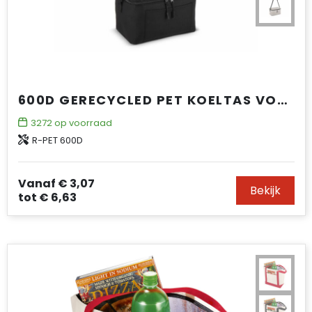
600D GERECYCLED PET KOELTAS VOOR 6 BLIKJES 25 X 14.5 X 15.5 CM 5 L
3272
op voorraad
R-PET 600D
Vanaf
€ 3,07
Bekijk
tot
€ 6,63