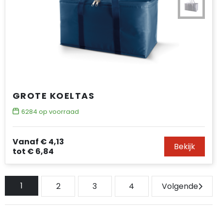
GROTE KOELTAS
6284
op voorraad
Vanaf
€ 4,13
Bekijk
tot
€ 6,84
1
2
3
4
Volgende