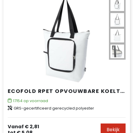
ECOFOLD RPET OPVOUWBARE KOELTAS 15 L
17154
op voorraad
GRS-gecertificeerd gerecycled polyester
Vanaf
€ 2,81
Bekijk
tot
€ 5,08