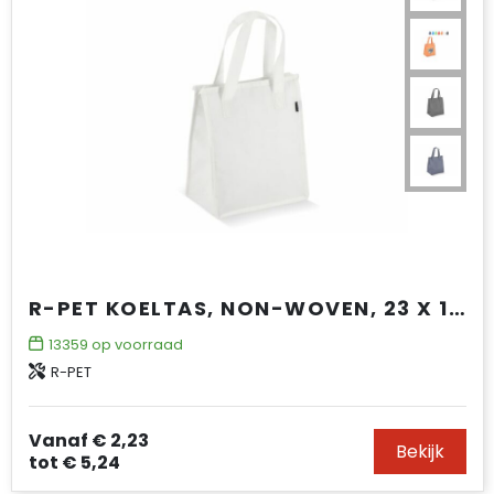
R-PET KOELTAS, NON-WOVEN, 23 X 15 X 27,5 CM, 75 G/M²
13359
op voorraad
R-PET
Vanaf
€ 2,23
Bekijk
tot
€ 5,24