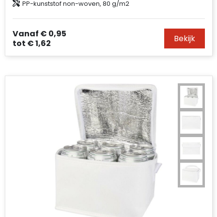
PP-kunststof non-woven, 80 g/m2
Accessoires voor tassen
Duffeltassen
Vanaf
€ 0,95
Bekijk
tot
€ 1,62
Aktetassen
Waterbestendige tassen
Opvouwbare tassen
Goodiebags