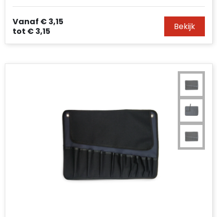
Accessoires voor tassen
Vanaf
€ 3,15
Bekijk
Duffeltassen
tot
€ 3,15
Aktetassen
Waterbestendige tassen
Opvouwbare tassen
Goodiebags