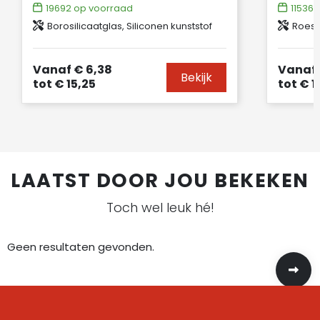
19692
op voorraad
11536
o
Borosilicaatglas, Siliconen kunststof
Roestvri
Vanaf
€ 6,38
Vanaf
Bekijk
tot
€ 15,25
tot
€ 1
LAATST DOOR JOU BEKEKEN
Toch wel leuk hé!
Geen resultaten gevonden.