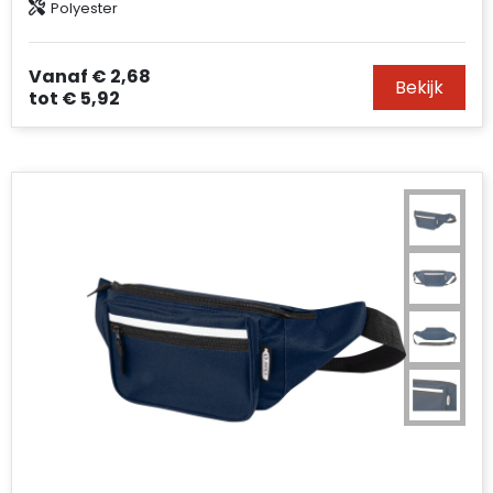
Polyester
Accessoires voor tassen
Duffeltassen
Vanaf
€ 2,68
Bekijk
tot
€ 5,92
Aktetassen
Waterbestendige tassen
Opvouwbare tassen
Goodiebags