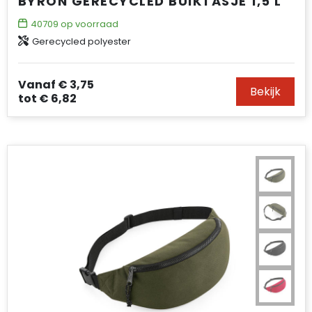
BYRON GERECYCLED BUIKTASJE 1,5 L
40709
op voorraad
Gerecycled polyester
Vanaf
€ 3,75
Bekijk
tot
€ 6,82