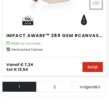
IMPACT AWARE™ 285 GSM RCANVAS HEUPTAS ONGEVERFD
16688
op voorraad
Gerecycled Canvas
Vanaf
€ 7,24
Bekijk
tot
€ 13,54
1
2
Volgende