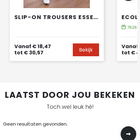
SLIP-ON TROUSERS ESSENTIAL
7626
o
Vanaf
€ 18,47
Vanaf
Bekijk
tot
€ 30,57
tot
€ 4
LAATST DOOR JOU BEKEKEN
Toch wel leuk hé!
Geen resultaten gevonden.