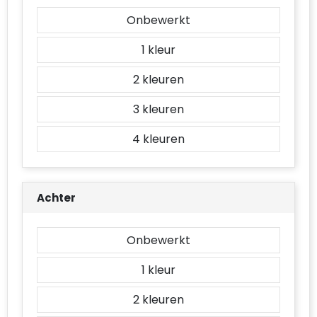
Accessoires voor tassen
Onbewerkt
Duffeltassen
1
Aktetassen
2
3
Waterbestendige tassen
4
Opvouwbare tassen
Goodiebags
Achter
Onbewerkt
1
2