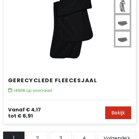
GERECYCLEDE FLEECESJAAL
14908
op voorraad
Vanaf
€ 4,17
Bekijk
tot
€ 6,91
1
2
3
4
Volgende