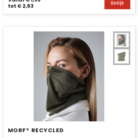
Bekijk
Accessoires voor tassen
tot
€ 2,63
Duffeltassen
Aktetassen
Waterbestendige tassen
Opvouwbare tassen
Goodiebags
MORF® RECYCLED