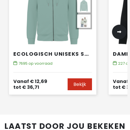
ECOLOGISCH UNISEKS SWEATVEST MET CAPUCHON
7695
op voorraad
227
op
Vanaf
€ 12,69
Vanaf
Bekijk
tot
€ 36,71
tot
€ 3
LAATST DOOR JOU BEKEKEN