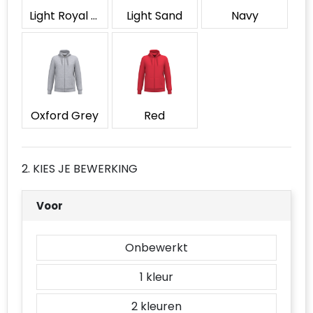
Accessoires voor tassen
Light Royal Blue
Light Sand
Navy
Duffeltassen
Aktetassen
Waterbestendige tassen
Oxford Grey
Red
Opvouwbare tassen
2. KIES JE BEWERKING
Goodiebags
Voor
Onbewerkt
1
2