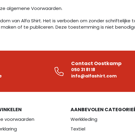
nze
algemene Voorwaarden
.
dom van Alfa Shirt. Het is verboden om zonder schriftelijke 
te maken of te publiceren. Deze toestemming is niet benodigd
Contact Oostkamp
050 31 81 18
e
info@alfashirt.com
WINKELEN
AANBEVOLEN CATEGORIE
e voorwaarden
Werkkleding
rklaring
Textiel