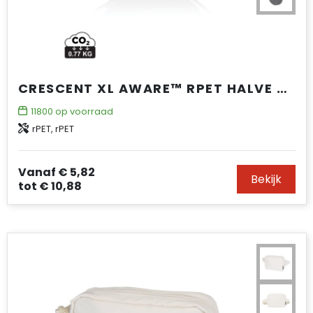
CRESCENT XL AWARE™ RPET HALVE MAAN SLING BAG
11800
op voorraad
rPET, rPET
Vanaf
€ 5,82
Bekijk
tot
€ 10,88