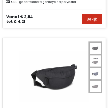
GRS-gecertificeerd gerecycled polyester
Accessoires voor tassen
Duffeltassen
Vanaf
€ 2,54
Bekijk
tot
€ 4,21
Aktetassen
Waterbestendige tassen
Opvouwbare tassen
Goodiebags