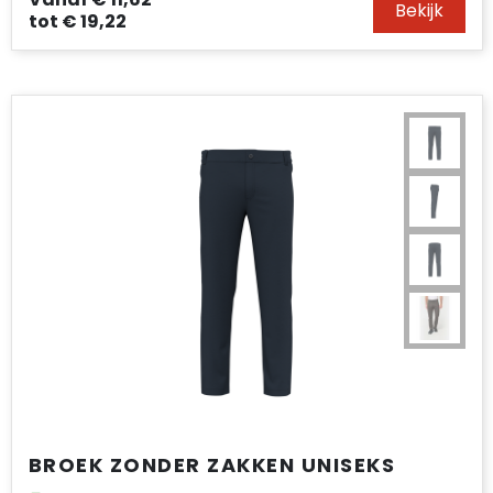
Bekijk
Accessoires voor tassen
tot
€ 19,22
Duffeltassen
Aktetassen
Waterbestendige tassen
Opvouwbare tassen
Goodiebags
BROEK ZONDER ZAKKEN UNISEKS