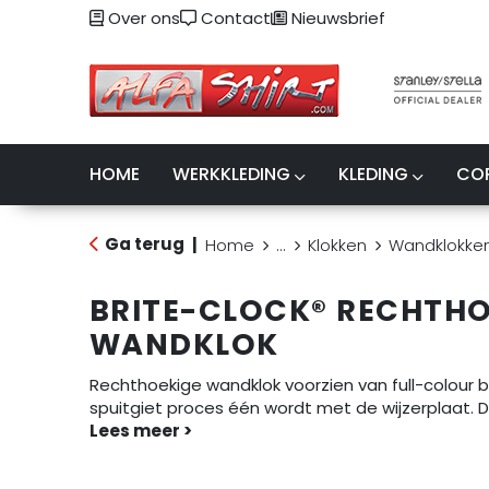
Over ons
Contact
Nieuwsbrief
HOME
WERKKLEDING
KLEDING
CO
Ga terug
|
Home
...
Klokken
Wandklokke
BRITE-CLOCK® RECHTHO
WANDKLOK
Rechthoekige wandklok voorzien van full-colour b
spuitgiet proces één wordt met de wijzerplaat. D