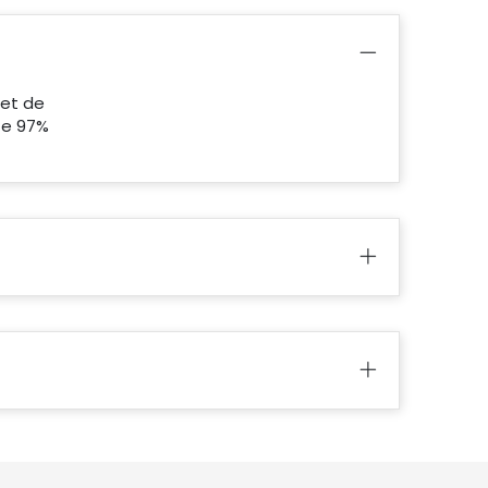
met de
te 97%