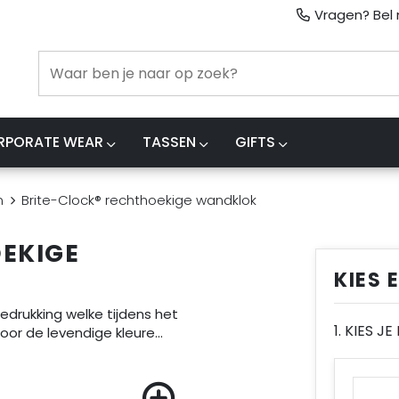
Vragen? Bel m
RPORATE WEAR
TASSEN
GIFTS
n
Brite-Clock® rechthoekige wandklok
EKIGE
KIES 
edrukking welke tijdens het
1. KIES J
oor de levendige kleure
...