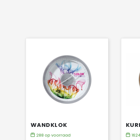
WANDKLOK
KUR
288
op voorraad
162