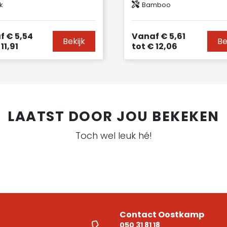
k
Bamboo
f
€ 5,54
Vanaf
€ 5,61
Bekijk
Be
11,91
tot
€ 12,06
LAATST DOOR JOU BEKEKEN
Toch wel leuk hé!
Contact Oostkamp
050 31 81 18