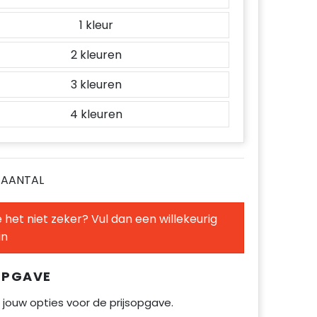
1
2
3
4
E AANTAL
 het niet zeker? Vul dan een willekeurig
in
OPGAVE
 jouw opties voor de prijsopgave.