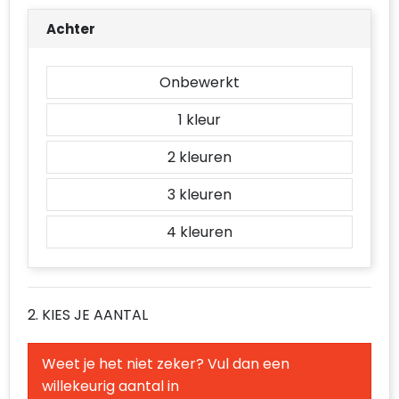
Accessoires voor tassen
Achter
Duffeltassen
Onbewerkt
Aktetassen
1
Waterbestendige tassen
2
Opvouwbare tassen
3
Goodiebags
4
2. KIES JE AANTAL
Weet je het niet zeker? Vul dan een
willekeurig aantal in