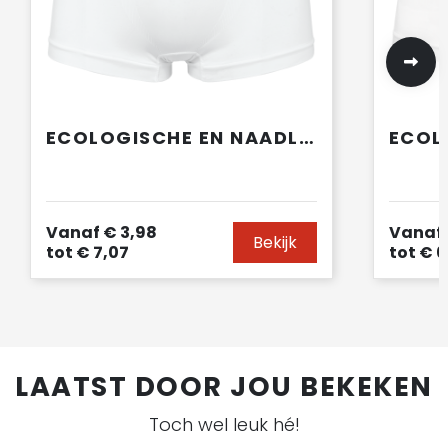
ECOLOGISCHE EN NAADLOZE HERENBOXERSHORT
Vanaf
€ 3,98
Vanaf
Bekijk
tot
€ 7,07
tot
€ 6
LAATST DOOR JOU BEKEKEN
Toch wel leuk hé!