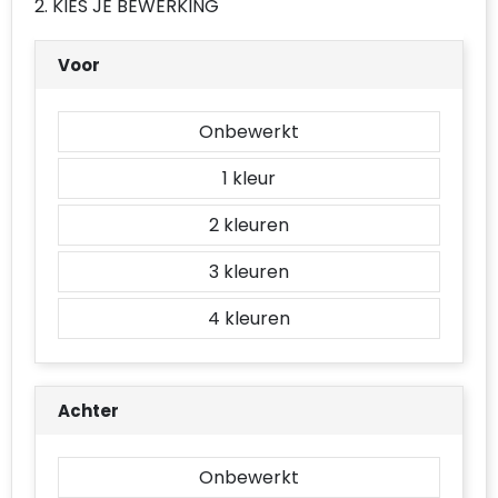
2. KIES JE BEWERKING
Accessoires voor tassen
Voor
Duffeltassen
Aktetassen
Onbewerkt
Waterbestendige tassen
1
Opvouwbare tassen
2
3
Goodiebags
4
Achter
Onbewerkt