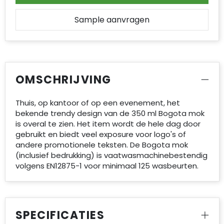
Accessoires voor tassen
Sample aanvragen
Duffeltassen
Aktetassen
Waterbestendige tassen
OMSCHRIJVING
Opvouwbare tassen
Thuis, op kantoor of op een evenement, het
bekende trendy design van de 350 ml Bogota mok
Goodiebags
is overal te zien. Het item wordt de hele dag door
gebruikt en biedt veel exposure voor logo's of
andere promotionele teksten. De Bogota mok
(inclusief bedrukking) is vaatwasmachinebestendig
volgens EN12875-1 voor minimaal 125 wasbeurten.
SPECIFICATIES