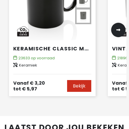
KERAMISCHE CLASSIC MOK 350 ML
23633
op voorraad
21896
Keramiek
Kera
Vanaf
€ 3,20
Vanaf
Bekijk
tot
€ 5,97
tot
€ 5
LAATST DOOR JOU BEKEKEN