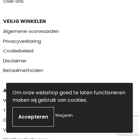
Over ons
VEILIG WINKELEN
Algemene voorwaarden
Privacyverklaring
Cookiebeleid
Disclaimer
Betaalmethoden
AANBEVOLEN CATEGORIEËN
Om onze webshop goed te laten functioneren
maken wij gebruik van cookies.
Werkkleding
Textiel
Weigeren
Overalls
Veiligheidskleding