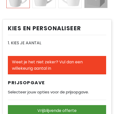
Regenkleding
Vesten
Spellen voor binnen en buiten
Reistassen
Spellen voor binnen en buiten
Restauranttextiel
Sport
Rugzakken
Sport
Schoenen
Tassen
Schoenentassen
Tassen
KIES EN PERSONALISEER
Schorten en Sloven
Veiligheid, Auto en Fiets
Schoudertassen
Veiligheid, Auto en Fiets
1. KIES JE AANTAL
Sweaters
Vrije tijd en Strand
Sporttassen
Vrije tijd en Strand
T-Shirts
Strandtassen
Weet je het niet zeker? Vul dan een
willekeurig aantal in
Veiligheidsvesten en Veiligheidshesjes
Tablettassen
PRIJSOPGAVE
Vesten
Toilettassen
Selecteer jouw opties voor de prijsopgave.
Draagtassen
Reistassensets
Vrijblijvende offerte