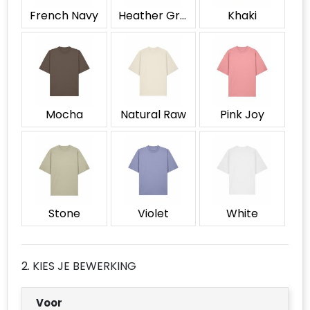
Accessoires voor tassen
French Navy
Heather Grey
Khaki
Duffeltassen
Aktetassen
Waterbestendige tassen
Mocha
Natural Raw
Pink Joy
Opvouwbare tassen
Goodiebags
Stone
Violet
White
2. KIES JE BEWERKING
Voor