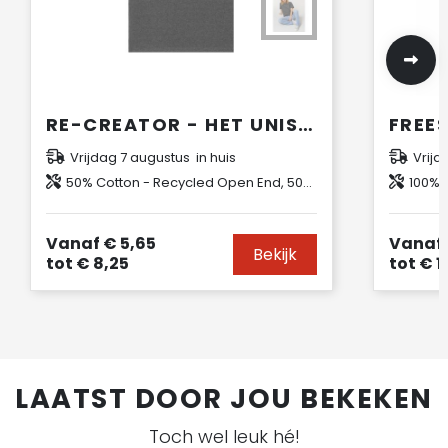
RE-CREATOR - HET UNISEX T-SHIRT VAN GERECYCLED KATOEN
Vrijdag 7 augustus in huis
Vrijd
50% Cotton - Recycled Open End, 50% Cotton - Organic Raw Open End
100% C
Vanaf
€ 5,65
Vanaf
Bekijk
tot
€ 8,25
tot
€ 1
LAATST DOOR JOU BEKEKEN
Toch wel leuk hé!