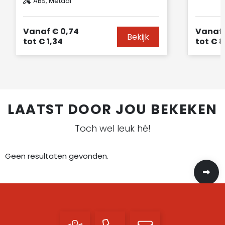
ABS, Metaal
Vanaf
€ 0,74
Vanaf
Bekijk
tot
€ 1,34
tot
€ 8
LAATST DOOR JOU BEKEKEN
Toch wel leuk hé!
Geen resultaten gevonden.