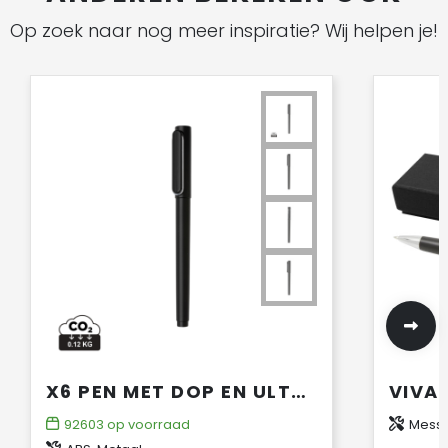
Op zoek naar nog meer inspiratie? Wij helpen je!
X6 PEN MET DOP EN ULTRA GLIDE INKT
92603
op voorraad
Messi