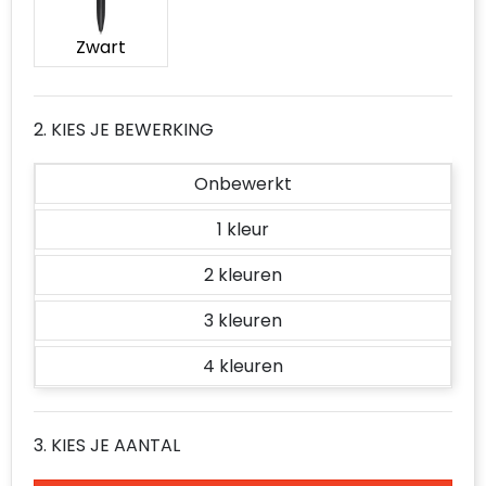
Accessoires voor tassen
Zwart
Duffeltassen
Aktetassen
2. KIES JE BEWERKING
Waterbestendige tassen
Onbewerkt
Opvouwbare tassen
1
Goodiebags
2
3
4
3. KIES JE AANTAL