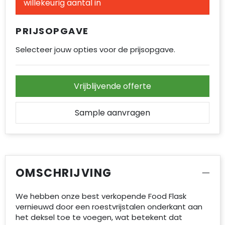
willekeurig aantal in
Accessoires voor tassen
PRIJSOPGAVE
Duffeltassen
Selecteer jouw opties voor de prijsopgave.
Aktetassen
Waterbestendige tassen
Vrijblijvende offerte
Opvouwbare tassen
Sample aanvragen
Goodiebags
OMSCHRIJVING
We hebben onze best verkopende Food Flask
vernieuwd door een roestvrijstalen onderkant aan
het deksel toe te voegen, wat betekent dat