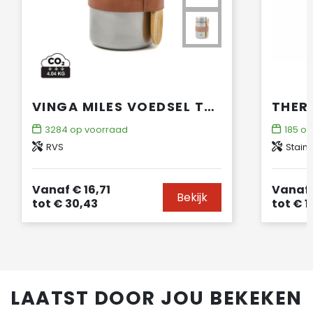
VINGA MILES VOEDSEL THERMOSCONTAINER
3284
op voorraad
185
op
RVS
Stainl
Vanaf
€ 16,71
Vanaf
Bekijk
tot
€ 30,43
tot
€ 1
LAATST DOOR JOU BEKEKEN