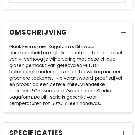
Accessoires voor tassen
Duffeltassen
OMSCHRIJVING
Aktetassen
Waterbestendige tassen
Maak kennis met Sagaform's Billi, waar
duurzaamheid en stijl elkaar ontmoeten in een set
van 4. Verhoog je wijnervaring met deze chique
Opvouwbare tassen
glazen gemaakt van gerecycled PET. Billi
belichaamt modern design en toewijding aan een
Goodiebags
groenere toekomst. Nip verantwoord, proef stijlvol
en proost op een betere, milieuvriendelijke
toekomst! Ontworpen in Zweden door Studio
Sagaform. De Billi-serie is geschikt voor
temperaturen tot 50°C. Alleen handwas.
SPECIFICATIES