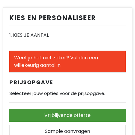
Regenkleding
Vesten
Spellen voor binnen en buiten
Reistassen
Spellen voor binnen en buiten
Restauranttextiel
Sport
Rugzakken
Sport
KIES EN PERSONALISEER
Schoenen
Tassen
Schoenentassen
Tassen
1. KIES JE AANTAL
Schorten en Sloven
Veiligheid, Auto en Fiets
Schoudertassen
Veiligheid, Auto en Fiets
Sweaters
Vrije tijd en Strand
Sporttassen
Vrije tijd en Strand
Weet je het niet zeker? Vul dan een
willekeurig aantal in
T-Shirts
Strandtassen
PRIJSOPGAVE
Veiligheidsvesten en Veiligheidshesjes
Tablettassen
Selecteer jouw opties voor de prijsopgave.
Vesten
Toilettassen
Draagtassen
Vrijblijvende offerte
Reistassensets
Sample aanvragen