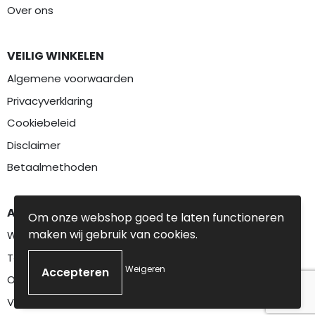
Over ons
VEILIG WINKELEN
Algemene voorwaarden
Privacyverklaring
Cookiebeleid
Disclaimer
Betaalmethoden
AANBEVOLEN CATEGORIEËN
Om onze webshop goed te laten functioneren
maken wij gebruik van cookies.
Werkkleding
Textiel
Weigeren
Overalls
Veiligheidskleding