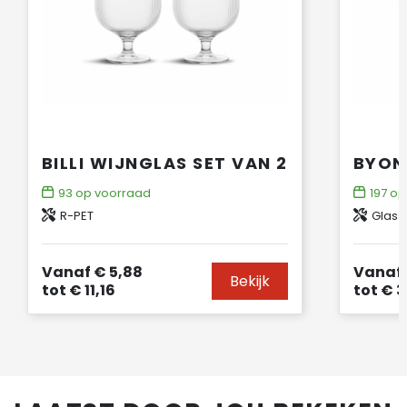
BILLI WIJNGLAS SET VAN 2
93
op voorraad
197
op
R-PET
Glass
Vanaf
€ 5,88
Vanaf
Bekijk
tot
€ 11,16
tot
€ 3