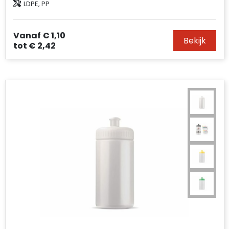
LDPE, PP
Accessoires voor tassen
Duffeltassen
Vanaf
€ 1,10
Bekijk
tot
€ 2,42
Aktetassen
Waterbestendige tassen
Opvouwbare tassen
Goodiebags