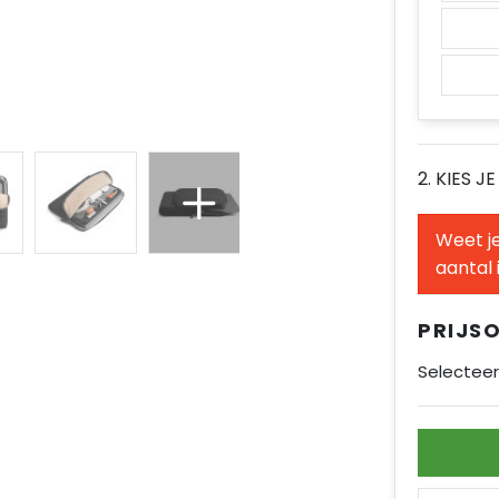
2. KIES J
Weet je
aantal 
PRIJS
Selecteer