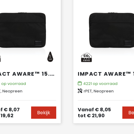
IMPACT AWARE™ 15.6' LAPTOPHOES
0
op voorraad
4221
op voorraad
T, Neopreen
rPET, Neopreen
f
€ 8,07
Vanaf
€ 8,05
Bekijk
Be
19,62
tot
€ 21,90