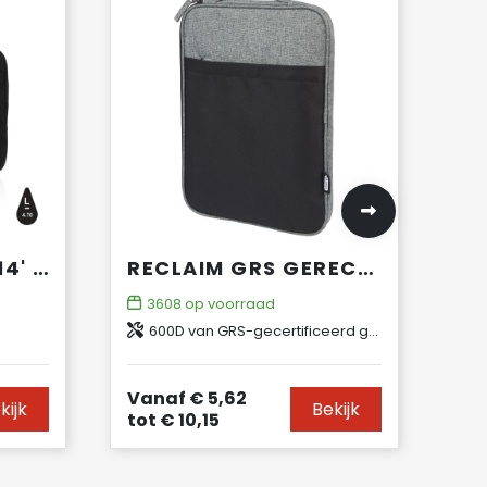
IMPACT AWARE™ 14' LAPTOPHOES
RECLAIM GRS GERECYCLEDE TWEEKLEURIGE 14" LAPTOPHOES 2,5 L
3608
op voorraad
600D van GRS-gecertificeerd gerecycled polyester
Vanaf
€ 5,62
kijk
Bekijk
tot
€ 10,15