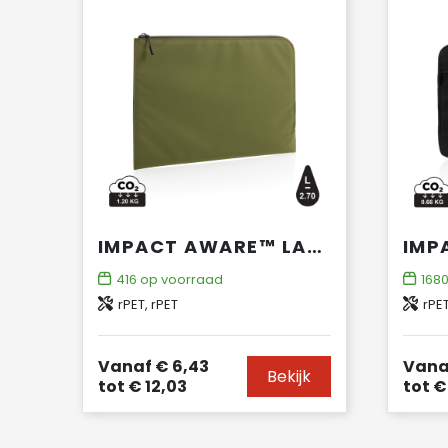
IMPACT AWARE™ LAPTOP 15.6" MINIMALISTISCHE LAPTOPHOES
416
op voorraad
168
rPET, rPET
rPE
Vanaf
€ 6,43
Vana
Bekijk
tot
€ 12,03
tot
€ 