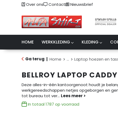
Over ons
Contact
Nieuwsbrief
HOME
WERKKLEDING
KLEDING
CO
Ga terug
|
Home
...
Laptop hoezen en tas
BELLROY LAPTOP CADDY 
Deze alles-in-één kantoorgenoot houdt je belang
werkgereedschappen netjes opgeborgen en gemakk
tot bureau tot ver
...
In totaal
1787
op voorraad