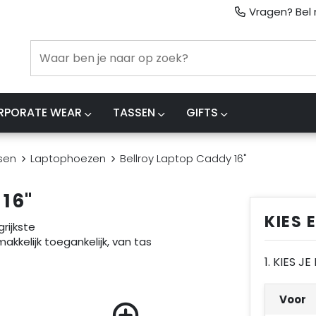
Vragen? Bel m
RPORATE WEAR
TASSEN
GIFTS
sen
Laptophoezen
Bellroy Laptop Caddy 16"
16"
KIES 
rijkste
elijk toegankelijk, van tas
1. KIES J
Voor