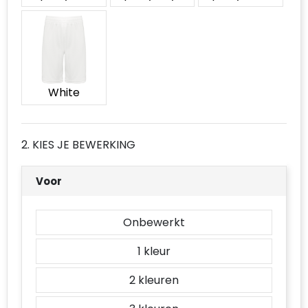
Accessoires voor tassen
Duffeltassen
Aktetassen
White
Waterbestendige tassen
Opvouwbare tassen
2. KIES JE BEWERKING
Goodiebags
Voor
Onbewerkt
1
2