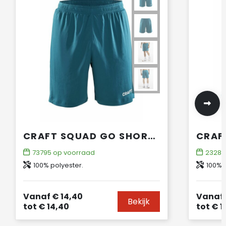
CRAFT SQUAD GO SHORT SOLID M
73795
op voorraad
23284
100% polyester.
100% 
Vanaf
€ 14,40
Vanaf
Bekijk
tot
€ 14,40
tot
€ 1