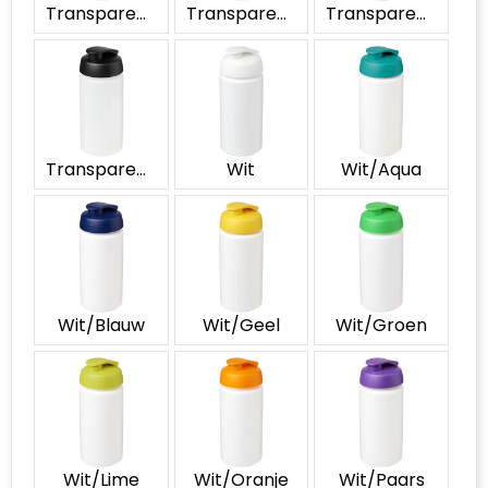
Transparent/Blauw
Transparent/Rood
Transparent/Wit
Accessoires voor tassen
Duffeltassen
Aktetassen
Waterbestendige tassen
Transparent/Zwart
Wit
Wit/Aqua
Opvouwbare tassen
Goodiebags
Wit/Blauw
Wit/Geel
Wit/Groen
Wit/Lime
Wit/Oranje
Wit/Paars