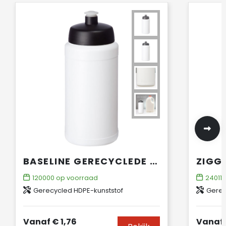
BASELINE GERECYCLEDE SPORTFLES VAN 500 ML
120000
op voorraad
24011
o
Gerecycled HDPE-kunststof
Gerecyc
Vanaf
€ 1,76
Vanaf