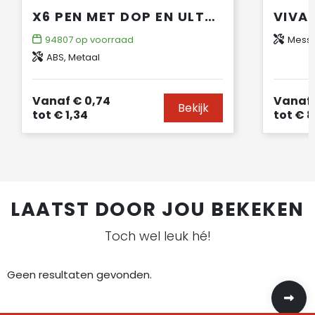
X6 PEN MET DOP EN ULTRA GLIDE INKT
94807
op voorraad
Messi
ABS, Metaal
Vanaf
€ 0,74
Vanaf
Bekijk
tot
€ 1,34
tot
€ 8
LAATST DOOR JOU BEKEKEN
Toch wel leuk hé!
Geen resultaten gevonden.