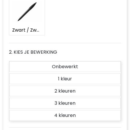
Accessoires voor tassen
Duffeltassen
Zwart / Zwart
Aktetassen
Waterbestendige tassen
2. KIES JE BEWERKING
Opvouwbare tassen
Onbewerkt
Goodiebags
1
2
3
4