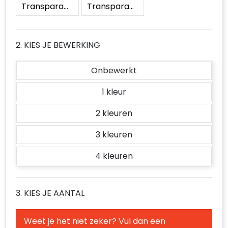
Transparant / Wit
Transparant / Zwart
Accessoires voor tassen
Duffeltassen
2. KIES JE BEWERKING
Aktetassen
Onbewerkt
Waterbestendige tassen
1
Opvouwbare tassen
2
Goodiebags
3
4
3. KIES JE AANTAL
Weet je het niet zeker? Vul dan een