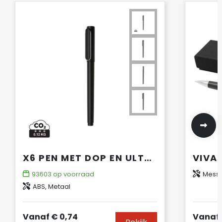
X6 PEN MET DOP EN ULTRA GLIDE INKT
93603
op voorraad
Messi
ABS, Metaal
Vanaf
€ 0,74
Vanaf