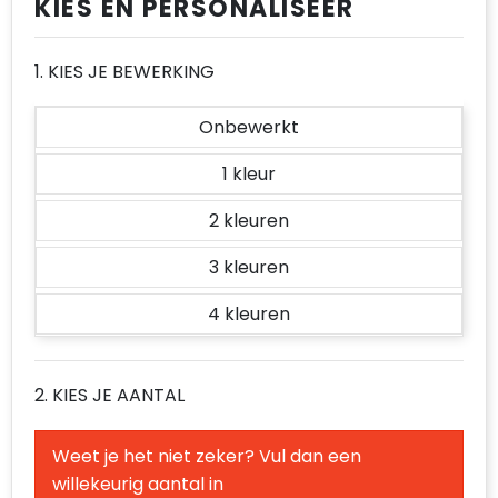
KIES EN PERSONALISEER
Regenkleding
Vesten
Spellen voor binnen en buiten
Reistassen
Spellen voor binnen en buiten
Restauranttextiel
Sport
Rugzakken
Sport
1. KIES JE BEWERKING
Schoenen
Tassen
Schoenentassen
Tassen
Onbewerkt
Schorten en Sloven
Veiligheid, Auto en Fiets
Schoudertassen
Veiligheid, Auto en Fiets
1
Sweaters
Vrije tijd en Strand
Sporttassen
Vrije tijd en Strand
2
T-Shirts
Strandtassen
3
Veiligheidsvesten en Veiligheidshesjes
Tablettassen
4
Vesten
Toilettassen
2. KIES JE AANTAL
Draagtassen
Weet je het niet zeker? Vul dan een
Reistassensets
willekeurig aantal in