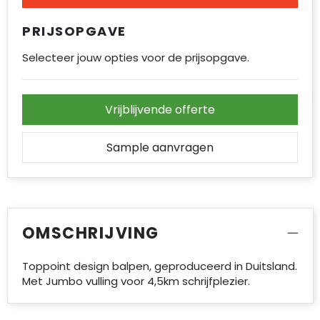
Accessoires voor tassen
PRIJSOPGAVE
Duffeltassen
Selecteer jouw opties voor de prijsopgave.
Aktetassen
Vrijblijvende offerte
Waterbestendige tassen
Opvouwbare tassen
Sample aanvragen
Goodiebags
OMSCHRIJVING
Toppoint design balpen, geproduceerd in Duitsland.
Met Jumbo vulling voor 4,5km schrijfplezier.