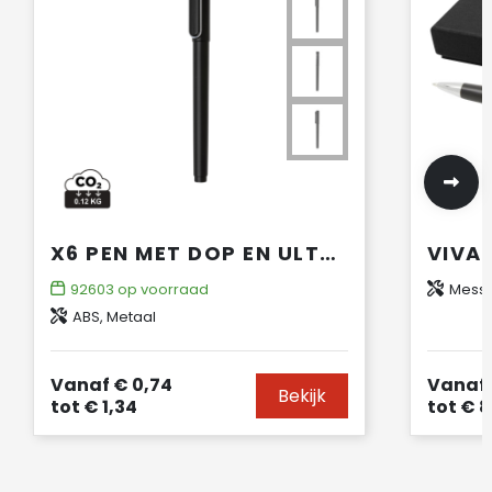
X6 PEN MET DOP EN ULTRA GLIDE INKT
92603
op voorraad
Messi
ABS, Metaal
Vanaf
€ 0,74
Vanaf
Bekijk
tot
€ 1,34
tot
€ 8