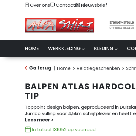
Over ons
Contact
Nieuwsbrief
HOME
WERKKLEDING
KLEDING
CO
Ga terug
|
Home
Relatiegeschenken
Schr
BALPEN ATLAS HARDCO
TIP
Toppoint design balpen, geproduceerd in Duitsl
Jumbo vulling voor 4,5km schrijfplezier en heeft 
In totaal
131052
op voorraad