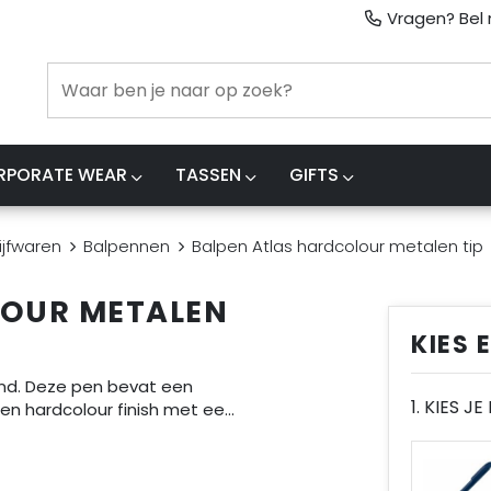
Vragen? Bel m
RPORATE WEAR
TASSEN
GIFTS
ijfwaren
Balpennen
Balpen Atlas hardcolour metalen tip
LOUR METALEN
KIES 
and. Deze pen bevat een
1. KIES J
een hardcolour finish met ee
...