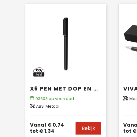
X6 PEN MET DOP EN ULTRA GLIDE INKT
93603
op voorraad
Mes
ABS, Metaal
Vanaf
€ 0,74
Vana
Bekijk
tot
€ 1,34
tot
€