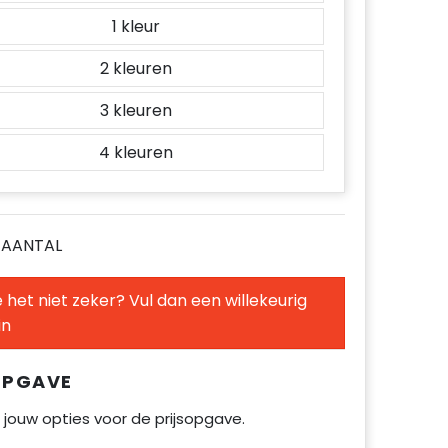
1
2
3
4
E AANTAL
 het niet zeker? Vul dan een willekeurig
in
OPGAVE
 jouw opties voor de prijsopgave.