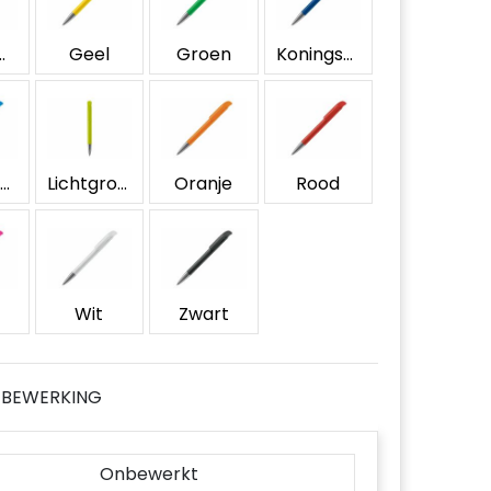
erblauw
Geel
Groen
Koningsblauw
Lichtblauw
Lichtgroen
Oranje
Rood
Wit
Zwart
JE BEWERKING
Onbewerkt