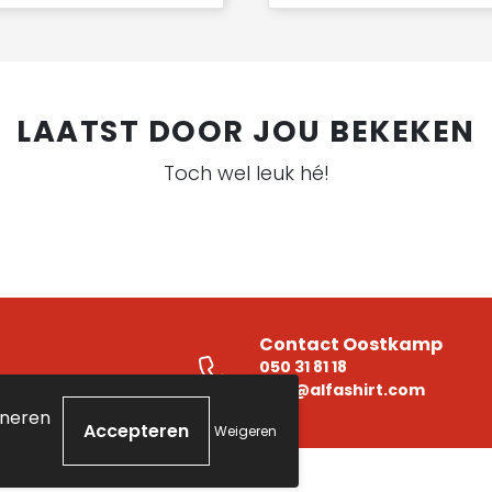
LAATST DOOR JOU BEKEKEN
Toch wel leuk hé!
Contact Oostkamp
050 31 81 18
e
info@alfashirt.com
oneren
Weigeren