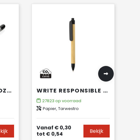
ALUMINIUM INKTLOZE PEN MET GUM
WRITE RESPONSIBLE RECYCLED PAPIEREN PEN
27823
op voorraad
Papier, Tarwestro
Vanaf
€ 0,30
kijk
Bekijk
tot
€ 0,54