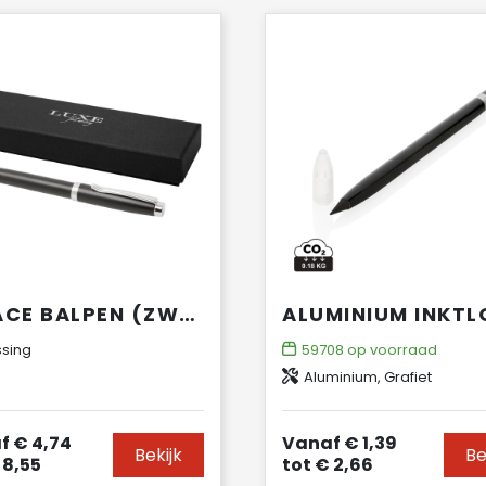
VIVACE BALPEN (ZWARTE INKT)
sing
59708
op voorraad
Aluminium, Grafiet
f
€ 4,74
Vanaf
€ 1,39
Bekijk
Be
 8,55
tot
€ 2,66