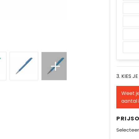
3. KIES J
Weet je
aantal 
PRIJS
Selecteer