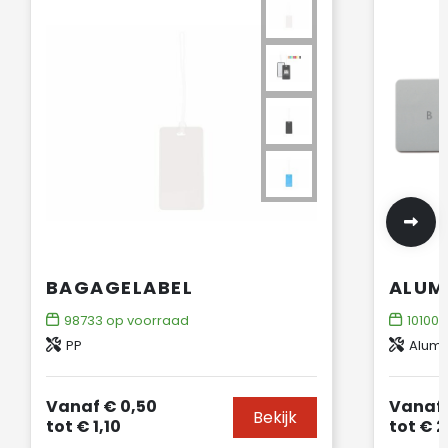
BAGAGELABEL
98733
op voorraad
10100
o
PP
Alumi
Vanaf
€ 0,50
Vanaf
Bekijk
tot
€ 1,10
tot
€ 2