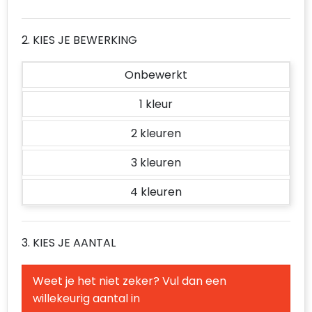
Accessoires voor tassen
2. KIES JE BEWERKING
Duffeltassen
Onbewerkt
Aktetassen
1
Waterbestendige tassen
2
Opvouwbare tassen
3
Goodiebags
4
3. KIES JE AANTAL
Weet je het niet zeker? Vul dan een
willekeurig aantal in