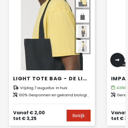
LIGHT TOTE BAG - DE LICHTE GEWEVEN TOTE BAG
Vrijdag 7 augustus in huis
43198
100% Gesponnen en gekamd biologisch katoen
Gerec
Vanaf
€ 2,00
Vanaf
Bekijk
tot
€ 3,25
tot
€ 3