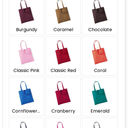
Accessoires voor tassen
Duffeltassen
Burgundy
Caramel
Chocolate
Aktetassen
Waterbestendige tassen
Opvouwbare tassen
Classic Pink
Classic Red
Coral
Goodiebags
Cornflower Blue
Cranberry
Emerald