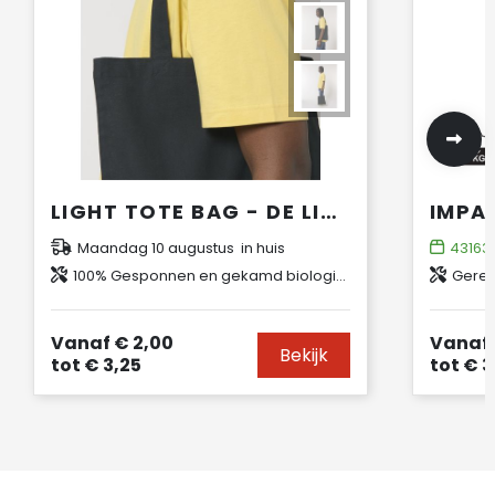
LIGHT TOTE BAG - DE LICHTE GEWEVEN TOTE BAG
Maandag 10 augustus in huis
43163
100% Gesponnen en gekamd biologisch katoen
Gerec
Vanaf
€ 2,00
Vanaf
Bekijk
tot
€ 3,25
tot
€ 3