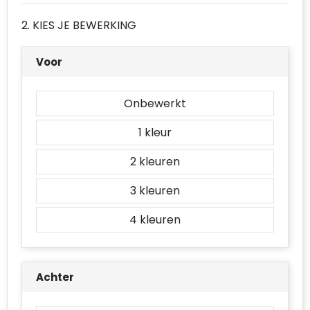
Accessoires voor tassen
2. KIES JE BEWERKING
Duffeltassen
Voor
Aktetassen
Onbewerkt
Waterbestendige tassen
1
Opvouwbare tassen
2
Goodiebags
3
4
Achter