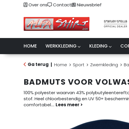
Over ons
Contact
Nieuwsbrief
HOME
WERKKLEDING
KLEDING
CO
Ga terug
|
Home
Sport
Zwemkleding
B
BADMUTS VOOR VOLWA
100% polyester waarvan 43% polybutyleentereft
stof. Heel chloorbestendig en UV 50+ beschermi
comfortabel.
...