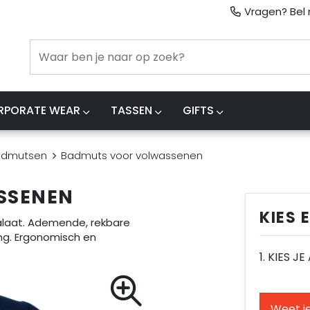
Vragen? Bel m
RPORATE WEAR
TASSEN
GIFTS
admutsen
Badmuts voor volwassenen
SSENEN
KIES 
alaat. Ademende, rekbare
ng. Ergonomisch en
1. KIES J
Weet je