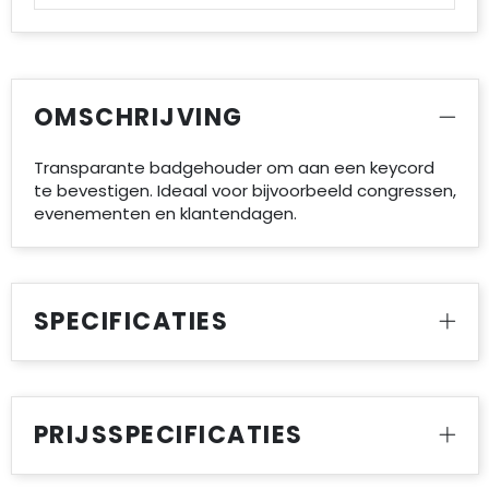
Accessoires voor tassen
Duffeltassen
OMSCHRIJVING
Aktetassen
Waterbestendige tassen
Transparante badgehouder om aan een keycord
te bevestigen. Ideaal voor bijvoorbeeld congressen,
evenementen en klantendagen.
Opvouwbare tassen
Goodiebags
SPECIFICATIES
PRIJSSPECIFICATIES