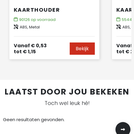
KAARTHOUDER
KAAR
90126
op voorraad
5544
ABS, Metal
ABS, 
Vanaf
€ 0,53
Vanaf
Bekijk
tot
€ 1,15
tot
€ 2
LAATST DOOR JOU BEKEKEN
Toch wel leuk hé!
Geen resultaten gevonden.