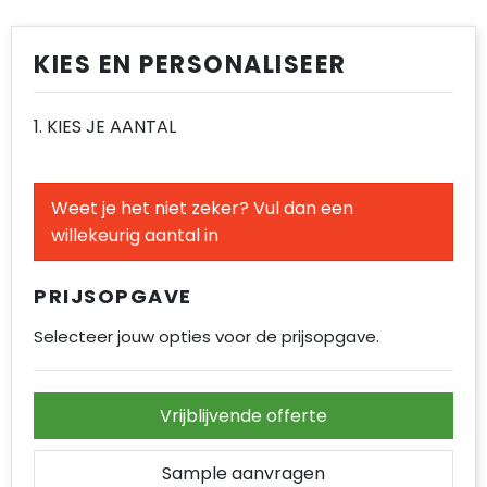
Regenkleding
Vesten
Spellen voor binnen en buiten
Reistassen
Spellen voor binnen en buiten
Restauranttextiel
Sport
Rugzakken
Sport
KIES EN PERSONALISEER
Schoenen
Tassen
Schoenentassen
Tassen
1. KIES JE AANTAL
Schorten en Sloven
Veiligheid, Auto en Fiets
Schoudertassen
Veiligheid, Auto en Fiets
Sweaters
Vrije tijd en Strand
Sporttassen
Vrije tijd en Strand
Weet je het niet zeker? Vul dan een
willekeurig aantal in
T-Shirts
Strandtassen
PRIJSOPGAVE
Veiligheidsvesten en Veiligheidshesjes
Tablettassen
Selecteer jouw opties voor de prijsopgave.
Vesten
Toilettassen
Draagtassen
Vrijblijvende offerte
Reistassensets
Sample aanvragen