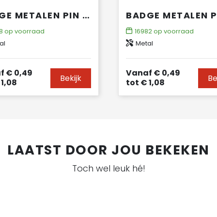
BADGE METALEN PIN 20X12MM
8
op voorraad
16982
op voorraad
al
Metal
f
€ 0,49
Vanaf
€ 0,49
Bekijk
Be
1,08
tot
€ 1,08
LAATST DOOR JOU BEKEKEN
Toch wel leuk hé!