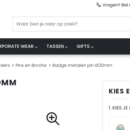
Vragen? Bel m
RPORATE WEAR
TASSEN
GIFTS
uders
Pins en Broche
Badge metalen pin Ø20mm
20MM
KIES 
1. KIES J