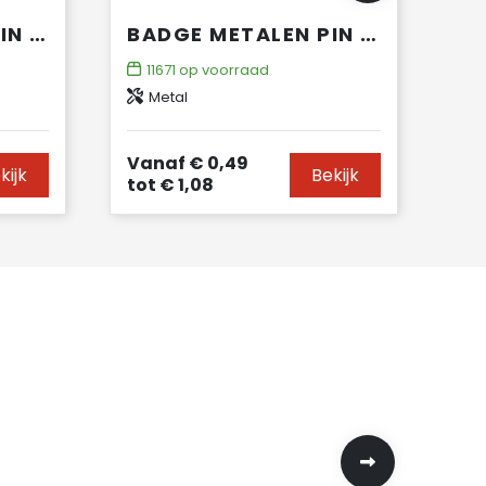
BADGE METALEN PIN 15X15MM
BADGE METALEN PIN 30X10MM
11671
op voorraad
Metal
Vanaf
€ 0,49
kijk
Bekijk
tot
€ 1,08