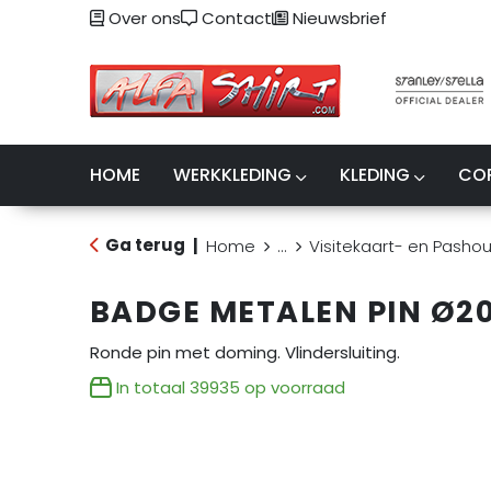
Over ons
Contact
Nieuwsbrief
HOME
WERKKLEDING
KLEDING
CO
Ga terug
|
Home
...
Visitekaart- en Pasho
BADGE METALEN PIN Ø
Ronde pin met doming. Vlindersluiting.
In totaal
39935
op voorraad