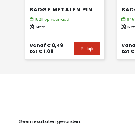
BADGE METALEN PIN 19X13MM
15211
op voorraad
645
Metal
Met
Vanaf
€ 0,49
Vana
Bekijk
tot
€ 1,08
tot
€ 
Geen resultaten gevonden.