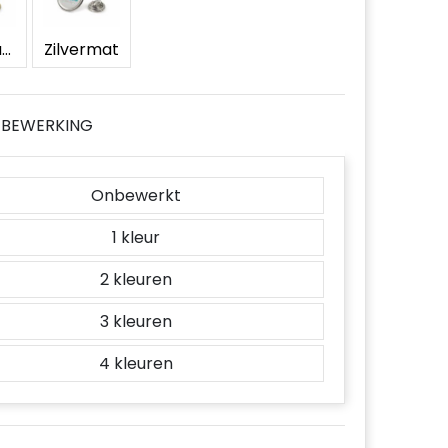
Goud satijn
Zilvermat
JE BEWERKING
Onbewerkt
1
2
3
4