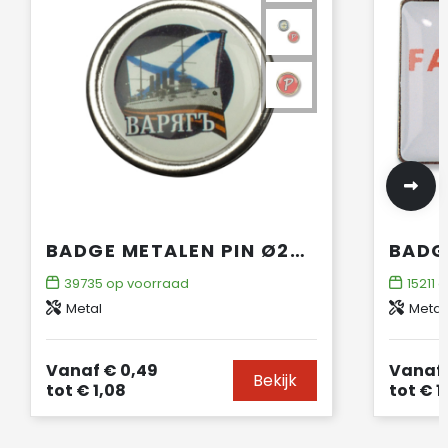
BADGE METALEN PIN Ø20MM
39735
op voorraad
15211
o
Metal
Metal
Vanaf
€ 0,49
Vanaf
Bekijk
tot
€ 1,08
tot
€ 1