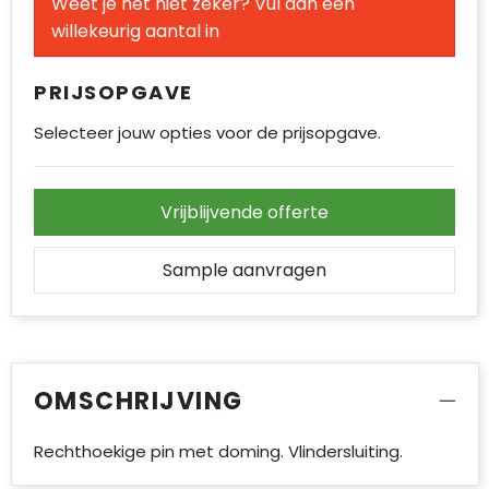
Weet je het niet zeker? Vul dan een
Accessoires voor tassen
willekeurig aantal in
Duffeltassen
PRIJSOPGAVE
Aktetassen
Selecteer jouw opties voor de prijsopgave.
Waterbestendige tassen
Vrijblijvende offerte
Opvouwbare tassen
Goodiebags
Sample aanvragen
OMSCHRIJVING
Rechthoekige pin met doming. Vlindersluiting.