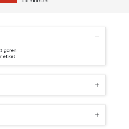
elk moment
kt garen
r etiket