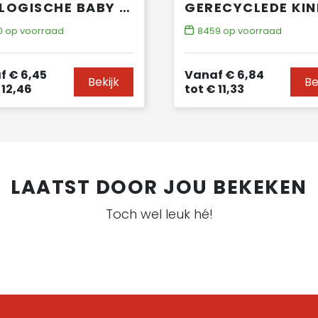
ECOLOGISCHE BABY SWEATER
0
op voorraad
8459
op voorraad
f
€ 6,45
Vanaf
€ 6,84
Bekijk
Be
12,46
tot
€ 11,33
LAATST DOOR JOU BEKEKEN
Toch wel leuk hé!