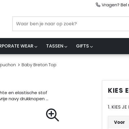
Vragen? Bel m
RPORATE WEAR
TASSEN
GIFTS
apuchon
Baby Breton Top
KIES 
chte en elastische stof
vrije navy drukknopen …
1. KIES J
Voor