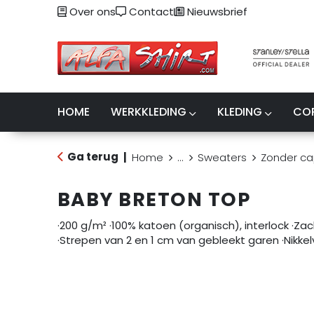
Over ons
Contact
Nieuwsbrief
HOME
WERKKLEDING
KLEDING
CO
Ga terug
|
Home
...
Sweaters
Zonder c
BABY BRETON TOP
·200 g/m² ·100% katoen (organisch), interlock ·Za
·Strepen van 2 en 1 cm van gebleekt garen ·Nikkel